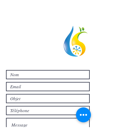
MAINTENANT
étudié afin de proposer une
installation efficace et
adaptée.
06 62 55 32 70
sas.cd83@gmail.com
6 îlot de l'arbois, 83260 La Crau
SIREN
811781806