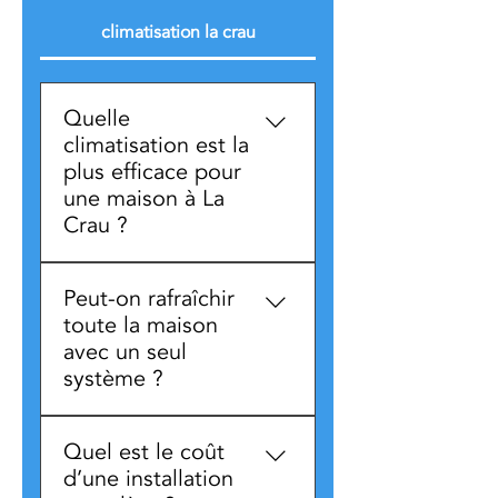
climatisation la crau
Quelle
climatisation est la
plus efficace pour
une maison à La
Crau ?
Le choix dépend de la
Peut-on rafraîchir
configuration de la maison,
toute la maison
de son exposition et des
avec un seul
besoins en confort. Nous
système ?
proposons différentes
solutions adaptées afin
Il est possible de rafraîchir
d’assurer une installation
Quel est le coût
l’ensemble de la maison
performante et cohérente
d’une installation
avec une solution adaptée,
avec votre logement.