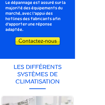
Le dépannage est assuré sur la
majorité des équipements du
marché, avec l’appui des
hotlines des fabricants afin
d’apporter une réponse
adaptée.
Contactez-nous
LES DIFFÉRENTS
SYSTÈMES DE
CLIMATISATION