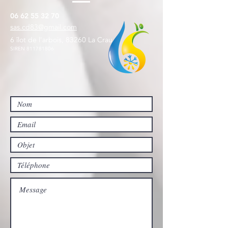
06 62 55 32 70
sas.cd83@gmail.com
6 îlot de l'arbois, 83260 La Crau
SIREN
811781806