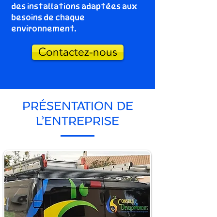
des installations adaptées aux
besoins de chaque
environnement.
Contactez-nous
PRÉSENTATION DE
L’ENTREPRISE