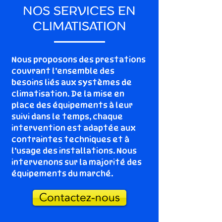
NOS SERVICES EN
CLIMATISATION
Nous proposons des prestations
couvrant l’ensemble des
besoins liés aux systèmes de
climatisation. De la mise en
place des équipements à leur
suivi dans le temps, chaque
intervention est adaptée aux
contraintes techniques et à
l’usage des installations. Nous
intervenons sur la majorité des
équipements du marché.
Contactez-nous