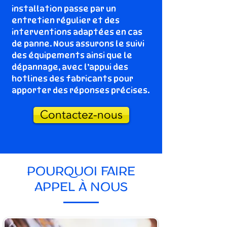
installation passe par un
entretien régulier et des
interventions adaptées en cas
de panne. Nous assurons le suivi
des équipements ainsi que le
dépannage, avec l’appui des
hotlines des fabricants pour
apporter des réponses précises.
Contactez-nous
POURQUOI FAIRE
APPEL À NOUS