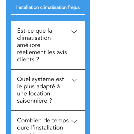
Installation climatisation frejus
Est-ce que la
climatisation
améliore
réellement les avis
clients ?
La climatisation apporte un
Quel système est
confort réel au quotidien,
le plus adapté à
aussi bien en été qu’en hiver
une location
avec les systèmes
saisonnière ?
réversibles. Ce confort est un
élément important pour
Le choix du système dépend
l’appréciation globale d’un
Combien de temps
du logement et de son
logement, notamment en
dure l’installation
utilisation. Nous proposons
termes de bien-être et de