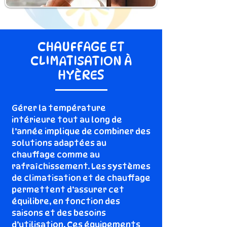
CHAUFFAGE ET
CLIMATISATION À
HYÈRES
Gérer la température
intérieure tout au long de
l’année implique de combiner des
solutions adaptées au
chauffage comme au
rafraîchissement. Les systèmes
de climatisation et de chauffage
permettent d’assurer cet
équilibre, en fonction des
saisons et des besoins
d’utilisation. Ces équipements