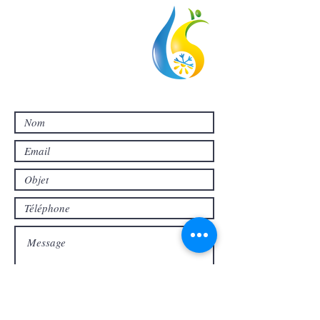
sas.cd83@gmail.com
6 îlot de l'arbois, 83260 La Crau
SIREN
811781806