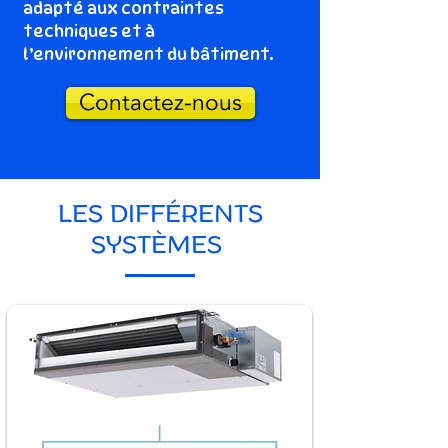
adapté aux contraintes
techniques et à
l’environnement du bâtiment.
Contactez-nous
LES DIFFÉRENTS
SYSTÈMES