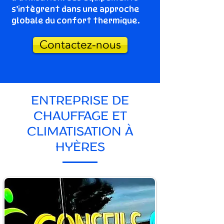
s’intègrent dans une approche
globale du confort thermique.
Contactez-nous
ENTREPRISE DE
CHAUFFAGE ET
CLIMATISATION À
HYÈRES