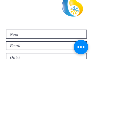
SIREN
811781806