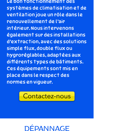
Le bon fonctionnement des
systèmes de climatisation et de
ventilation joue un rôle dans le
renouvellement de l’air
intérieur. Nous intervenons
également sur des installations
d’extraction, avec des solutions
simple flux, double flux ou
hygroréglables, adaptées aux
différents types de bâtiments.
Ces équipements sont mis en
place dans le respect des
normes en vigueur.
Contactez-nous
DÉPANNAGE