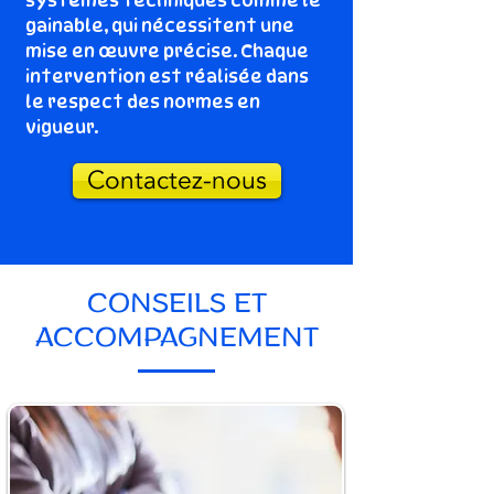
systèmes techniques comme le
gainable, qui nécessitent une
mise en œuvre précise. Chaque
intervention est réalisée dans
le respect des normes en
vigueur.
Contactez-nous
CONSEILS ET
ACCOMPAGNEMENT