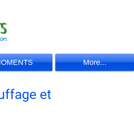
OMENTS
More...
uffage et