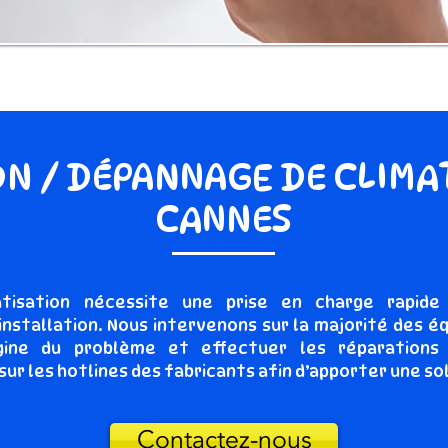
N / DÉPANNAGE DE CLIMA
CANNES
tisation nécessite une prise en charge rapide 
installation. Nous intervenons sur la majorité des 
rigine du problème et effectuer les réparations
sur les hotlines des fabricants afin d’apporter une s
Contactez-nous