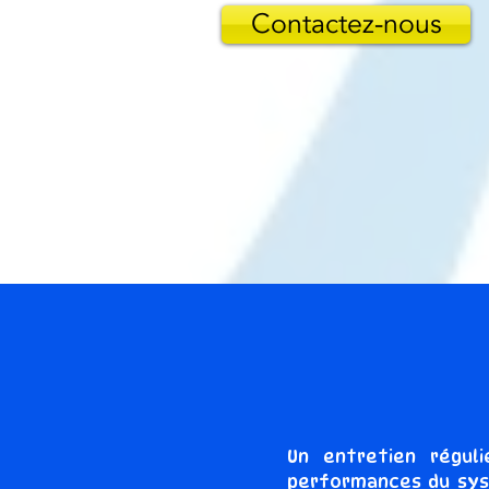
Contactez-nous
Un entretien régul
performances du syst