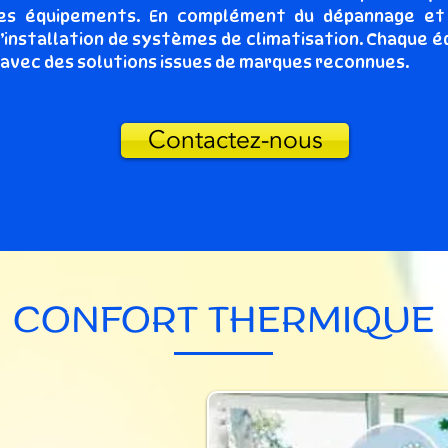
 des équipements. En complément du dépannage et 
’installation de systèmes de climatisation. Chaque 
, avec des solutions issues de marques reconnues.
Contactez-nous
CONFORT THERMIQUE